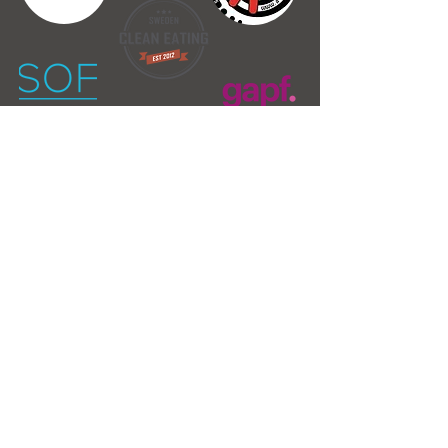
Kontakta
styling4you.se@gmail.com
|
0702112446
Allmänna villkor
Gå med i vår prenumeration för