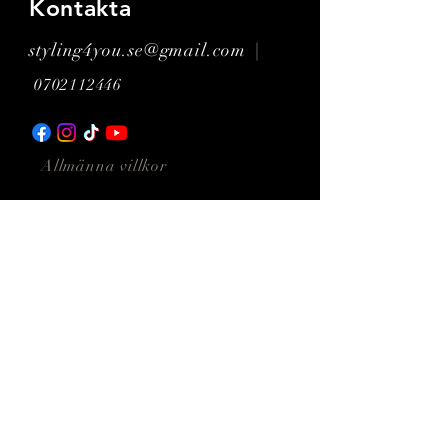
Kontakta
styling4you.se@gmail.com
|
0702112446
Allmänna villkor
Gå med i vår prenumeration för
nyhetsbrev
Prenumerera nu